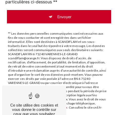
particulières ci-dessous **
Envoyer
** Les données personnelles communiquées sont nécessaires aux
fins de vous contacter et sont enregistrées dans un fichier
informatisé. Elles sont destinées à SCANDIFLAM et ses sous-
traitants dans le seul but de répondre à votre message. Les données
collectées seront communiquées aux seuls destinataires suivants:
SCANDIFLAM RN 6 71240 VARENNES-LE-GRAND
scandiflam@orange.fr. Vous disposez de droits d’accès, de
rectification, d’effacement, de portabilité, de limitation, d’opposition,
de retrait de votre consentement à tout moment et du droit
d’introduire une réclamation auprès d’une autorité de contrôle, ainsi
que d’organiser le sort de vos données post-mortem. Vous pouvez
exercer ces droits par voie postale à l'adresse RN 6 71240
VARENNES-LE-GRAND ou par courrier électronique à l'adresse
scandiflam@orange.fr. Un justificatif d'identité pourra vous être
demandé. Nous conservons vos données pendant la période de prise
de contact puis pendant la durée de prescription légale aux fins
probatoires et de gestion des contentieux. Vous avez le droit de vous
inscrire sur la liste d'opposition au démarchage téléphonique,
Ce site utilise des cookies et
disponible à cette adresse:
Bloctel.gouv.fr
. Consultez le site cnil.fr
vous donne le contrôle sur
pour plus d’informations sur vos droits.
ceux que vous souhaitez