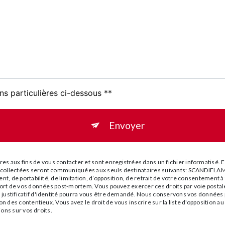
ns particulières ci-dessous **
Envoyer
 aux fins de vous contacter et sont enregistrées dans un fichier informatisé. E
es collectées seront communiquées aux seuls destinataires suivants: SCANDI
ent, de portabilité, de limitation, d’opposition, de retrait de votre consentement
le sort de vos données post-mortem. Vous pouvez exercer ces droits par voie po
 justificatif d'identité pourra vous être demandé. Nous conservons vos données p
ion des contentieux. Vous avez le droit de vous inscrire sur la liste d'opposition
ions sur vos droits.