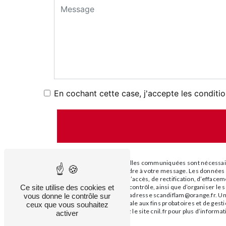
En cochant cette case, j'accepte les conditio
** Les données personnelles communiquées sont nécessaires
dans le seul but de répondre à votre message. Les donné
Vous disposez de droits d’accès, de rectification, d’effacem
Ce site utilise des cookies et
auprès d’une autorité de contrôle, ainsi que d’organiser 
courrier électronique à l'adresse scandiflam@orange.fr. Un
vous donne le contrôle sur
durée de prescription légale aux fins probatoires et de gest
ceux que vous souhaitez
Bloctel.gouv.fr
. Consultez le site cnil.fr pour plus d’informat
activer