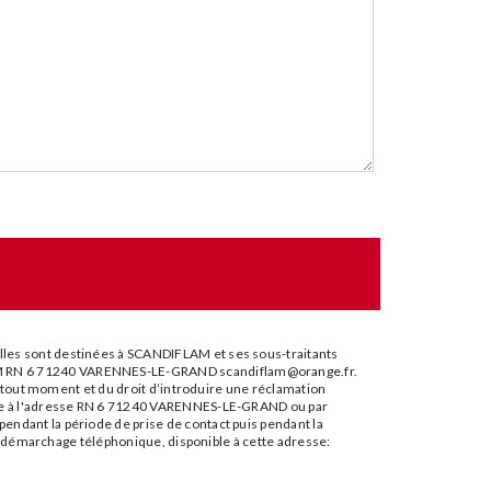
lles sont destinées à SCANDIFLAM et ses sous-traitants
FLAM RN 6 71240 VARENNES-LE-GRAND scandiflam@orange.fr.
 à tout moment et du droit d’introduire une réclamation
stale à l'adresse RN 6 71240 VARENNES-LE-GRAND ou par
endant la période de prise de contact puis pendant la
 au démarchage téléphonique, disponible à cette adresse: