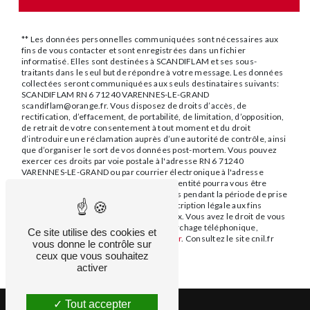
** Les données personnelles communiquées sont nécessaires aux
fins de vous contacter et sont enregistrées dans un fichier
informatisé. Elles sont destinées à SCANDIFLAM et ses sous-
traitants dans le seul but de répondre à votre message. Les données
collectées seront communiquées aux seuls destinataires suivants:
SCANDIFLAM RN 6 71240 VARENNES-LE-GRAND
scandiflam@orange.fr. Vous disposez de droits d’accès, de
rectification, d’effacement, de portabilité, de limitation, d’opposition,
de retrait de votre consentement à tout moment et du droit
d’introduire une réclamation auprès d’une autorité de contrôle, ainsi
que d’organiser le sort de vos données post-mortem. Vous pouvez
exercer ces droits par voie postale à l'adresse RN 6 71240
VARENNES-LE-GRAND ou par courrier électronique à l'adresse
scandiflam@orange.fr. Un justificatif d'identité pourra vous être
demandé. Nous conservons vos données pendant la période de prise
de contact puis pendant la durée de prescription légale aux fins
probatoires et de gestion des contentieux. Vous avez le droit de vous
inscrire sur la liste d'opposition au démarchage téléphonique,
Ce site utilise des cookies et
disponible à cette adresse:
Bloctel.gouv.fr
. Consultez le site cnil.fr
vous donne le contrôle sur
pour plus d’informations sur vos droits.
ceux que vous souhaitez
activer
Tout accepter