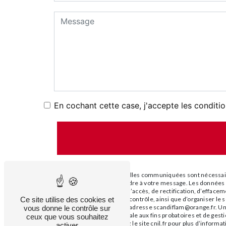
En cochant cette case, j'accepte les conditio
** Les données personnelles communiquées sont nécessaires
dans le seul but de répondre à votre message. Les donné
Vous disposez de droits d’accès, de rectification, d’effacem
Ce site utilise des cookies et
auprès d’une autorité de contrôle, ainsi que d’organiser 
courrier électronique à l'adresse scandiflam@orange.fr. Un
vous donne le contrôle sur
durée de prescription légale aux fins probatoires et de gest
ceux que vous souhaitez
Bloctel.gouv.fr
. Consultez le site cnil.fr pour plus d’informat
activer