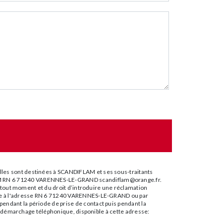
lles sont destinées à SCANDIFLAM et ses sous-traitants
FLAM RN 6 71240 VARENNES-LE-GRAND scandiflam@orange.fr.
 à tout moment et du droit d’introduire une réclamation
stale à l'adresse RN 6 71240 VARENNES-LE-GRAND ou par
endant la période de prise de contact puis pendant la
 au démarchage téléphonique, disponible à cette adresse: