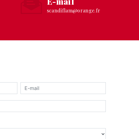
E-mail
scandiflam@orange.fr