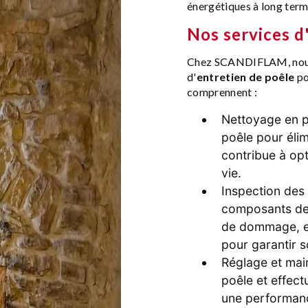
énergétiques à long term
Nos services d
Chez SCANDIFLAM, nous
d'
entretien de poêle
po
comprennent :
Nettoyage en p
poêle pour élim
contribue à opt
vie.
Inspection des
composants de 
de dommage, et
pour garantir 
Réglage et mai
poêle et effec
une performanc