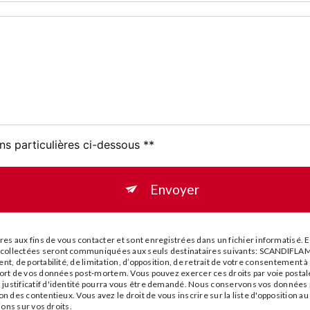
ns particulières ci-dessous **
Envoyer
 aux fins de vous contacter et sont enregistrées dans un fichier informatisé. E
es collectées seront communiquées aux seuls destinataires suivants: SCANDI
ent, de portabilité, de limitation, d’opposition, de retrait de votre consentement
le sort de vos données post-mortem. Vous pouvez exercer ces droits par voie po
 justificatif d'identité pourra vous être demandé. Nous conservons vos données p
ion des contentieux. Vous avez le droit de vous inscrire sur la liste d'opposition
ions sur vos droits.