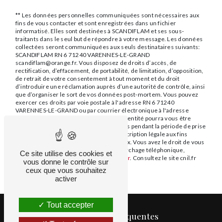
** Les données personnelles communiquées sont nécessaires aux
fins de vous contacter et sont enregistrées dans un fichier
informatisé. Elles sont destinées à SCANDIFLAM et ses sous-
traitants dans le seul but de répondre à votre message. Les données
collectées seront communiquées aux seuls destinataires suivants:
SCANDIFLAM RN 6 71240 VARENNES-LE-GRAND
scandiflam@orange.fr. Vous disposez de droits d’accès, de
rectification, d’effacement, de portabilité, de limitation, d’opposition,
de retrait de votre consentement à tout moment et du droit
d’introduire une réclamation auprès d’une autorité de contrôle, ainsi
que d’organiser le sort de vos données post-mortem. Vous pouvez
exercer ces droits par voie postale à l'adresse RN 6 71240
VARENNES-LE-GRAND ou par courrier électronique à l'adresse
scandiflam@orange.fr. Un justificatif d'identité pourra vous être
demandé. Nous conservons vos données pendant la période de prise
de contact puis pendant la durée de prescription légale aux fins
probatoires et de gestion des contentieux. Vous avez le droit de vous
inscrire sur la liste d'opposition au démarchage téléphonique,
Ce site utilise des cookies et
disponible à cette adresse:
Bloctel.gouv.fr
. Consultez le site cnil.fr
vous donne le contrôle sur
pour plus d’informations sur vos droits.
ceux que vous souhaitez
activer
Tout accepter
Recherches fréquentes