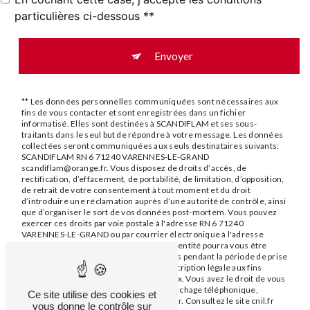
particulières ci-dessous **
Envoyer
** Les données personnelles communiquées sont nécessaires aux
fins de vous contacter et sont enregistrées dans un fichier
informatisé. Elles sont destinées à SCANDIFLAM et ses sous-
traitants dans le seul but de répondre à votre message. Les données
collectées seront communiquées aux seuls destinataires suivants:
SCANDIFLAM RN 6 71240 VARENNES-LE-GRAND
scandiflam@orange.fr. Vous disposez de droits d’accès, de
rectification, d’effacement, de portabilité, de limitation, d’opposition,
de retrait de votre consentement à tout moment et du droit
d’introduire une réclamation auprès d’une autorité de contrôle, ainsi
que d’organiser le sort de vos données post-mortem. Vous pouvez
exercer ces droits par voie postale à l'adresse RN 6 71240
VARENNES-LE-GRAND ou par courrier électronique à l'adresse
scandiflam@orange.fr. Un justificatif d'identité pourra vous être
demandé. Nous conservons vos données pendant la période de prise
de contact puis pendant la durée de prescription légale aux fins
probatoires et de gestion des contentieux. Vous avez le droit de vous
inscrire sur la liste d'opposition au démarchage téléphonique,
Ce site utilise des cookies et
disponible à cette adresse:
Bloctel.gouv.fr
. Consultez le site cnil.fr
vous donne le contrôle sur