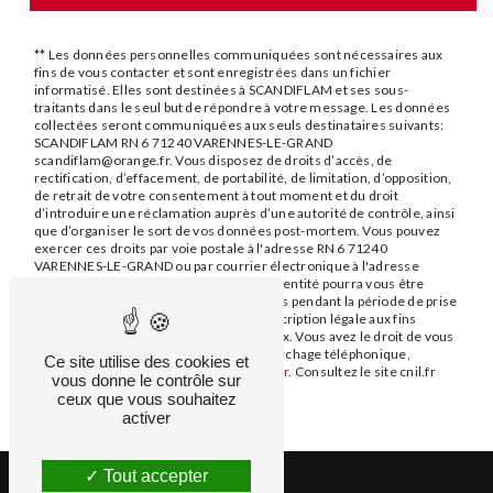
** Les données personnelles communiquées sont nécessaires aux
fins de vous contacter et sont enregistrées dans un fichier
informatisé. Elles sont destinées à SCANDIFLAM et ses sous-
traitants dans le seul but de répondre à votre message. Les données
collectées seront communiquées aux seuls destinataires suivants:
SCANDIFLAM RN 6 71240 VARENNES-LE-GRAND
scandiflam@orange.fr. Vous disposez de droits d’accès, de
rectification, d’effacement, de portabilité, de limitation, d’opposition,
de retrait de votre consentement à tout moment et du droit
d’introduire une réclamation auprès d’une autorité de contrôle, ainsi
que d’organiser le sort de vos données post-mortem. Vous pouvez
exercer ces droits par voie postale à l'adresse RN 6 71240
VARENNES-LE-GRAND ou par courrier électronique à l'adresse
scandiflam@orange.fr. Un justificatif d'identité pourra vous être
demandé. Nous conservons vos données pendant la période de prise
de contact puis pendant la durée de prescription légale aux fins
probatoires et de gestion des contentieux. Vous avez le droit de vous
inscrire sur la liste d'opposition au démarchage téléphonique,
Ce site utilise des cookies et
disponible à cette adresse:
Bloctel.gouv.fr
. Consultez le site cnil.fr
vous donne le contrôle sur
pour plus d’informations sur vos droits.
ceux que vous souhaitez
activer
Tout accepter