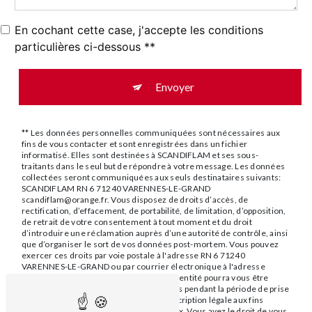
En cochant cette case, j'accepte les conditions
particulières ci-dessous **
Envoyer
** Les données personnelles communiquées sont nécessaires aux
fins de vous contacter et sont enregistrées dans un fichier
informatisé. Elles sont destinées à SCANDIFLAM et ses sous-
traitants dans le seul but de répondre à votre message. Les données
collectées seront communiquées aux seuls destinataires suivants:
SCANDIFLAM RN 6 71240 VARENNES-LE-GRAND
scandiflam@orange.fr. Vous disposez de droits d’accès, de
rectification, d’effacement, de portabilité, de limitation, d’opposition,
de retrait de votre consentement à tout moment et du droit
d’introduire une réclamation auprès d’une autorité de contrôle, ainsi
que d’organiser le sort de vos données post-mortem. Vous pouvez
exercer ces droits par voie postale à l'adresse RN 6 71240
VARENNES-LE-GRAND ou par courrier électronique à l'adresse
scandiflam@orange.fr. Un justificatif d'identité pourra vous être
demandé. Nous conservons vos données pendant la période de prise
de contact puis pendant la durée de prescription légale aux fins
probatoires et de gestion des contentieux. Vous avez le droit de vous